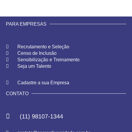
PARA EMPRESAS
Recrutamento e Seleção
Censo de Inclusão
Sensibilização e Treinamento
Seja um Talento
Cadastre a sua Empresa
CONTATO
(11) 98107-1344