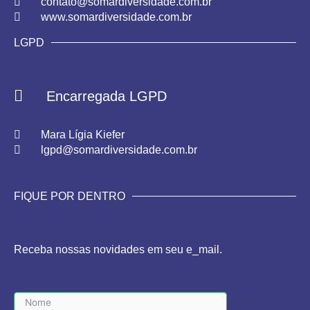
contato@somardiversidade.com.br
www.somardiversidade.com.br
LGPD
Encarregada LGPD
Mara Lígia Kiefer
lgpd@somardiversidade.com.br
FIQUE POR DENTRO
Receba nossas novidades em seu e_mail.