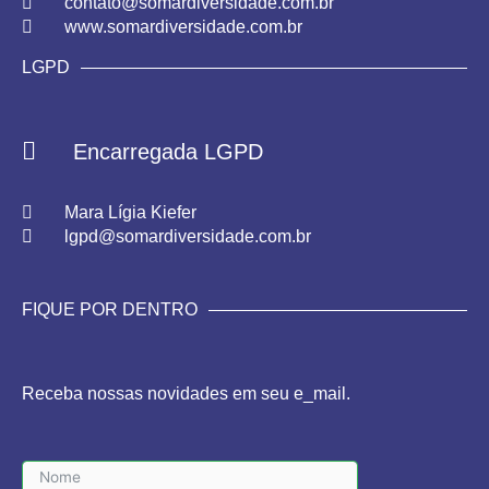
contato@somardiversidade.com.br
www.somardiversidade.com.br
LGPD
Encarregada LGPD
Mara Lígia Kiefer
lgpd@somardiversidade.com.br
FIQUE POR DENTRO
Receba nossas novidades em seu e_mail.