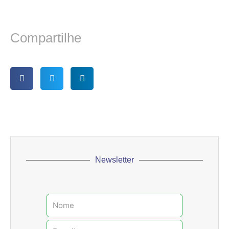
Compartilhe
Newsletter
Nome
E-