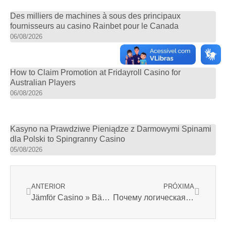
Des milliers de machines à sous des principaux
fournisseurs au casino Rainbet pour le Canada
06/08/2026
How to Claim Promotion at Fridayroll Casino for
Australian Players
06/08/2026
Kasyno na Prawdziwe Pieniądze z Darmowymi Spinami
dla Polski to Spingranny Casino
05/08/2026
Anterior
Próxim
ANTERIOR
PRÓXIMA
Jämför Casino » Bästa Casinon Online 2026 I Sverige
Почему логическая организация пользовательского интерфейса первостепеннее визуальных эффектов