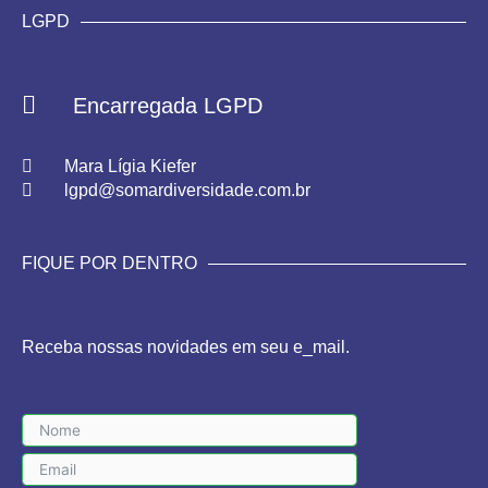
LGPD
Encarregada LGPD
Mara Lígia Kiefer
lgpd@somardiversidade.com.br
FIQUE POR DENTRO
Receba nossas novidades em seu e_mail.