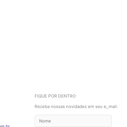
FIQUE POR DENTRO
Receba nossas novidades em seu e_mail.
om.br