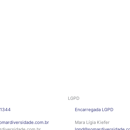
LGPD
-1344
Encarregada LGPD
omardiversidade.com.br
Mara Lígia Kiefer
diversidade.com.br
lgpd@somardiversidade.c