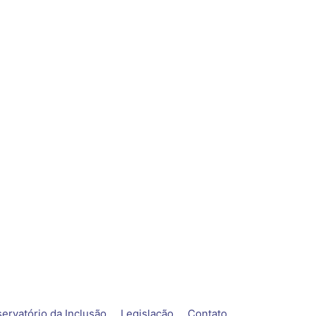
ervatório da Inclusão
Legislação
Contato