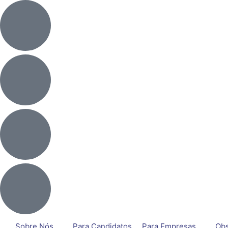
Sobre Nós
Para Candidatos
Para Empresas
Obs