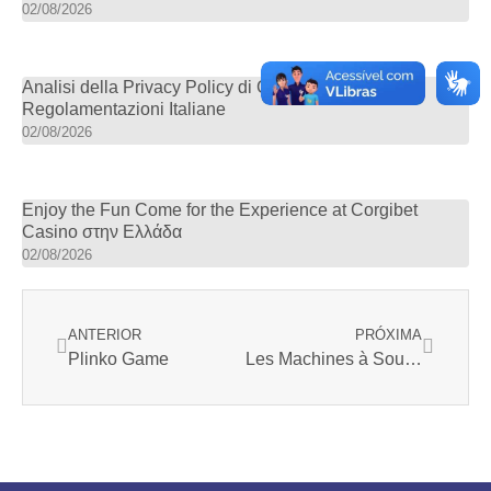
02/08/2026
Analisi della Privacy Policy di Chickenroad Game e
Regolamentazioni Italiane
02/08/2026
Enjoy the Fun Come for the Experience at Corgibet
Casino στην Ελλάδα
02/08/2026
Anterior
Próxim
ANTERIOR
PRÓXIMA
Plinko Game
Les Machines à Sous de lOlympe Casino