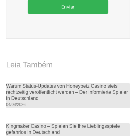
Enviar
Leia Também
Warum Status-Updates von Honeybetz Casino stets
rechtzeitig veröffentlicht werden – Der informierte Spieler
in Deutschland
04/08/2026
Kingmaker Casino – Spielen Sie Ihre Lieblingsspiele
gefahrlos in Deutschland