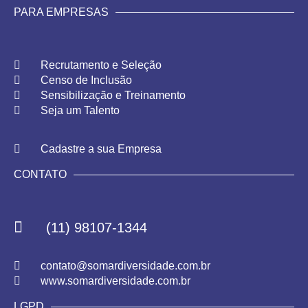
PARA EMPRESAS
Recrutamento e Seleção
Censo de Inclusão
Sensibilização e Treinamento
Seja um Talento
Cadastre a sua Empresa
CONTATO
(11) 98107-1344
contato@somardiversidade.com.br
www.somardiversidade.com.br
LGPD