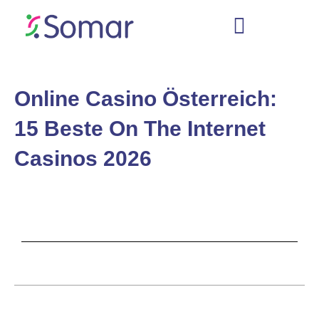
Ir
para
o
conteúdo
Online Casino Österreich:
15 Beste On The Internet
Casinos 2026