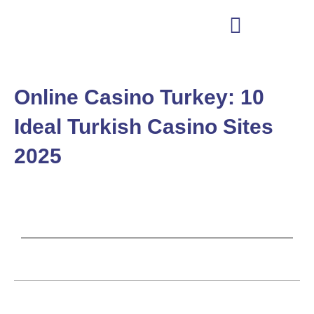
Ir
para
o
conteúdo
Online Casino Turkey: 10
Ideal Turkish Casino Sites
2025