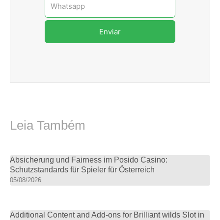
Whatsapp
Enviar
Leia Também
Absicherung und Fairness im Posido Casino:
Schutzstandards für Spieler für Österreich
05/08/2026
Additional Content and Add-ons for Brilliant wilds Slot in