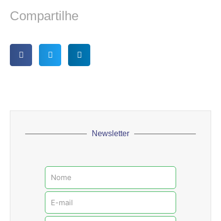
Compartilhe
Newsletter
Nome
E-
mail