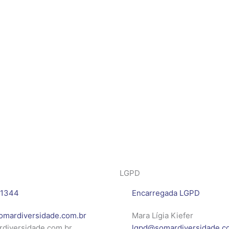
LGPD
-1344
Encarregada LGPD
omardiversidade.com.br
Mara Lígia Kiefer
diversidade.com.br
lgpd@somardiversidade.c