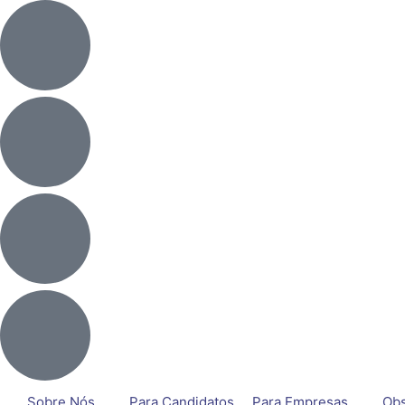
Sobre Nós
Para Candidatos
Para Empresas
Obs