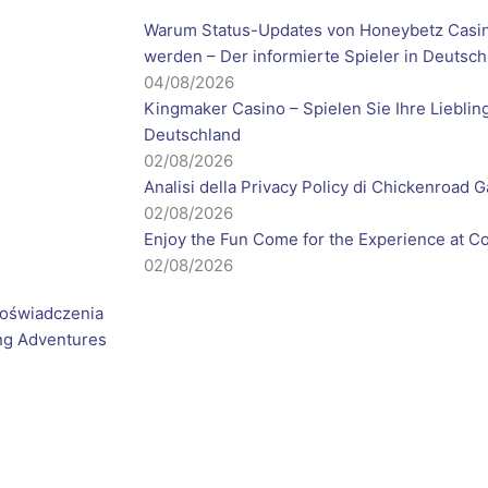
Warum Status-Updates von Honeybetz Casino 
werden – Der informierte Spieler in Deutsch
04/08/2026
Kingmaker Casino – Spielen Sie Ihre Liebling
Deutschland
02/08/2026
Analisi della Privacy Policy di Chickenroad 
02/08/2026
Enjoy the Fun Come for the Experience at C
02/08/2026
Próximo
doświadczenia
ing Adventures