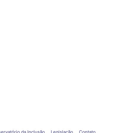
ervatório da Inclusão
Legislação
Contato