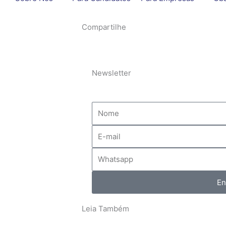
Compartilhe
Newsletter
Nome
E-
mail
Whatsapp
En
Leia Também