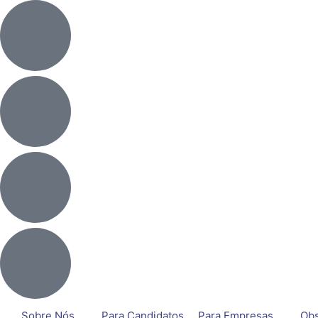
Sobre Nós
Para Candidatos
Para Empresas
Obs