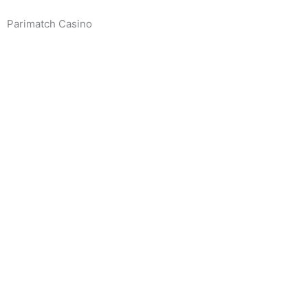
Parimatch Casino