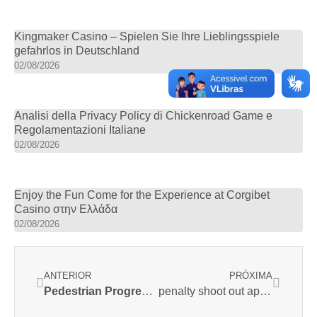
Kingmaker Casino – Spielen Sie Ihre Lieblingsspiele
gefahrlos in Deutschland
02/08/2026
Analisi della Privacy Policy di Chickenroad Game e
Regolamentazioni Italiane
02/08/2026
Enjoy the Fun Come for the Experience at Corgibet
Casino στην Ελλάδα
02/08/2026
Anterior
Próxim
ANTERIOR
PRÓXIMA
Pedestrian Progress Unlocked: Tracking Your Success in Crossy Road Slots
penalty shoot out apuesta la fiebre de penaltis con pagos instantáneos con bonos