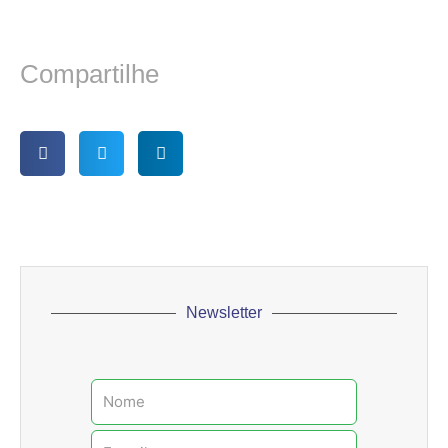
Compartilhe
Newsletter
Nome
E-