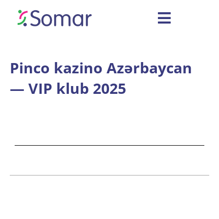
Ir
para
o
conteúdo
Pinco kazino Azərbaycan
— VIP klub 2025