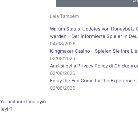
En
Leia Também
Warum Status-Updates von Honeybetz Cas
werden – Der informierte Spieler in De
04/08/2026
Kingmaker Casino – Spielen Sie Ihre Lie
02/08/2026
Analisi della Privacy Policy di Chickenr
02/08/2026
Enjoy the Fun Come for the Experience 
02/08/2026
Próximo
 Yorumlarını İnceleyin
ləyir?