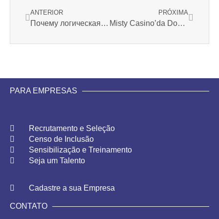
ANTERIOR
PRÓXIMA
Почему логическая организация пользовательского интерфейса первостепеннее визуальных эффектов
Misty Casino’da Doğum Günü Bonusu Nasıl Alınır? Adım Adım Kılavuz
PARA EMPRESAS
Recrutamento e Seleção
Censo de Inclusão
Sensibilização e Treinamento
Seja um Talento
Cadastre a sua Empresa
CONTATO