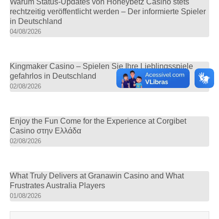
Warum Status-Updates von Honeybetz Casino stets
rechtzeitig veröffentlicht werden – Der informierte Spieler
in Deutschland
04/08/2026
Kingmaker Casino – Spielen Sie Ihre Lieblingsspiele
gefahrlos in Deutschland
02/08/2026
Enjoy the Fun Come for the Experience at Corgibet
Casino στην Ελλάδα
02/08/2026
What Truly Delivers at Granawin Casino and What
Frustrates Australia Players
01/08/2026
Anterior
Próxim