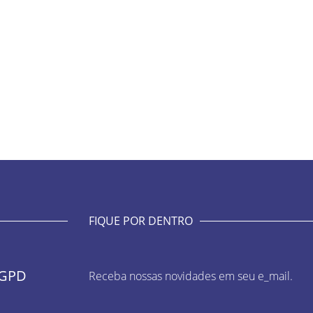
FIQUE POR DENTRO
LGPD
Receba nossas novidades em seu e_mail.