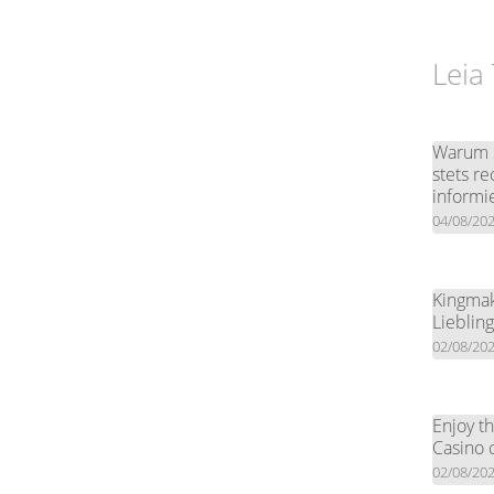
Lei
Warum S
stets re
informi
04/08/20
Kingmak
Lieblin
02/08/20
Enjoy t
Casino 
02/08/20