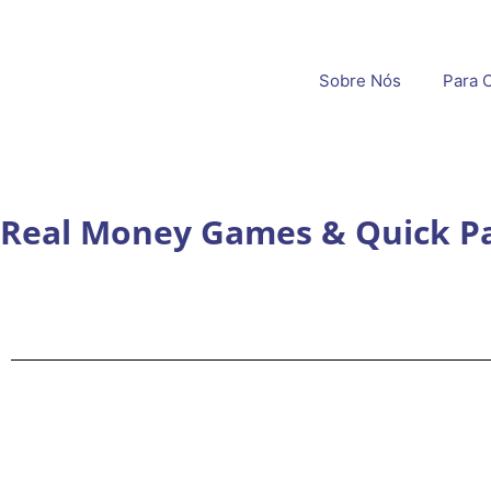
Ir
para
o
Sobre Nós
Para 
conteúdo
Real Money Games & Quick P