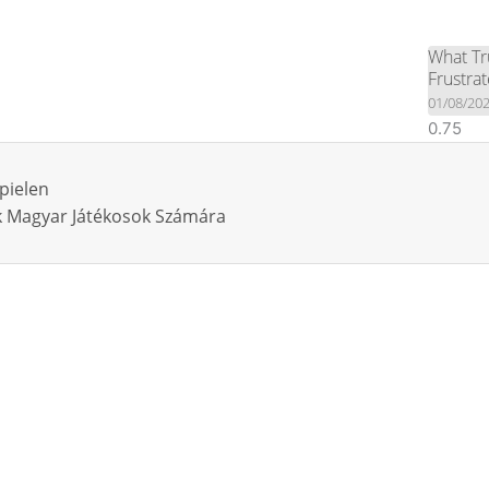
What Tr
Frustrat
01/08/20
Próximo
pielen
k Magyar Játékosok Számára