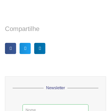
Compartilhe
Newsletter
Nome