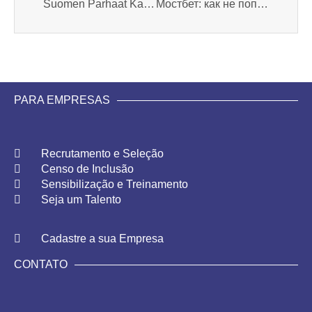
Suomen Parhaat Kasinot Finlandia Casinos
Мостбет: как не попасться на уловки мошенников
PARA EMPRESAS
Recrutamento e Seleção
Censo de Inclusão
Sensibilização e Treinamento
Seja um Talento
Cadastre a sua Empresa
CONTATO