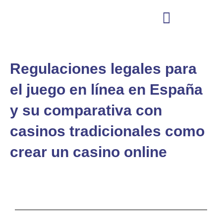
Ir
para
o
conteúdo
Regulaciones legales para
el juego en línea en España
y su comparativa con
casinos tradicionales como
crear un casino online