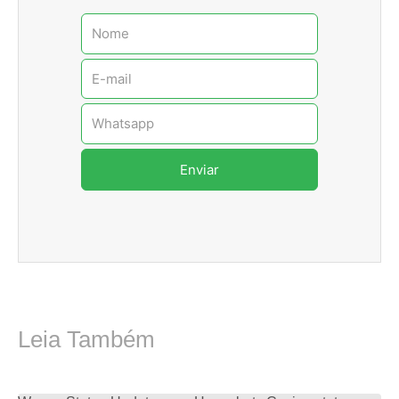
Nome
E-
mail
Whatsapp
Enviar
Leia Também