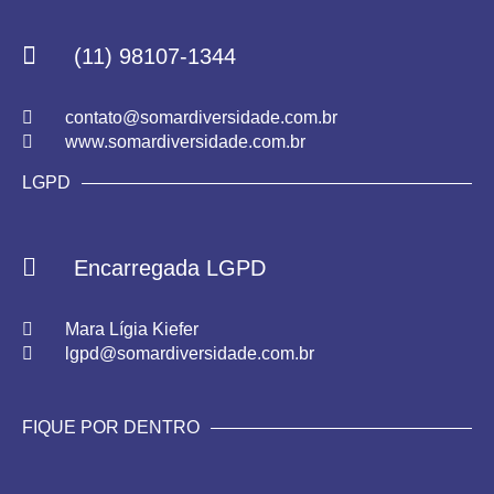
(11) 98107-1344
contato@somardiversidade.com.br
www.somardiversidade.com.br
LGPD
Encarregada LGPD
Mara Lígia Kiefer
lgpd@somardiversidade.com.br
FIQUE POR DENTRO