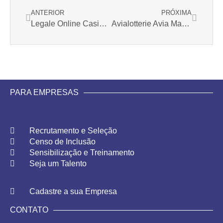
ANTERIOR
PRÓXIMA
Legale Online Casino in Nederland: De Wettelijke Toetsing van Speelhallen en Uitschrijving van Licenties
Avialotterie Avia Masters Freischwinger
PARA EMPRESAS
Recrutamento e Seleção
Censo de Inclusão
Sensibilização e Treinamento
Seja um Talento
Cadastre a sua Empresa
CONTATO