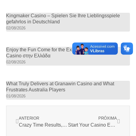
Kingmaker Casino – Spielen Sie Ihre Lieblingsspiele
gefahrlos in Deutschland
02/08/2026
Enjoy the Fun Come for the Experience at Corgibet
Casino στην Ελλάδα
02/08/2026
What Truly Delivers at Granawin Casino and What
Frustrates Australia Players
01/08/2026
Anterior
Próxim
ANTERIOR
PRÓXIMA
Crazy Time Results, Stats, History & Watch Live
Start Your Casino Encounter With Casino Simply No Deposit Bonus Requirements 2025