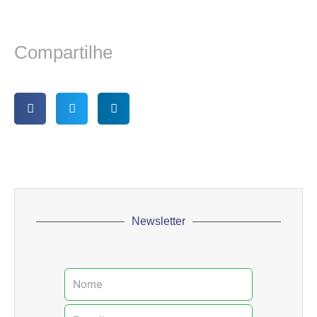
Compartilhe
Newsletter
Nome
E-