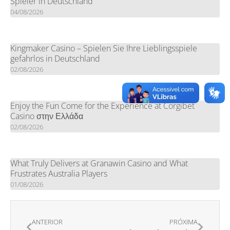
Spieler in Deutschland
04/08/2026
Kingmaker Casino – Spielen Sie Ihre Lieblingsspiele
gefahrlos in Deutschland
02/08/2026
Enjoy the Fun Come for the Experience at Corgibet
Casino στην Ελλάδα
02/08/2026
What Truly Delivers at Granawin Casino and What
Frustrates Australia Players
01/08/2026
Anterior
Próxim
ANTERIOR
PRÓXIMA