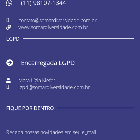
(11) 98107-1344
contato@somardiversidade.com.br
www.somardiversidade.com.br
LGPD
Encarregada LGPD
Mara Lígia Kiefer
lgpd@somardiversidade.com.br
FIQUE POR DENTRO
Receba nossas novidades em seu e_mail.