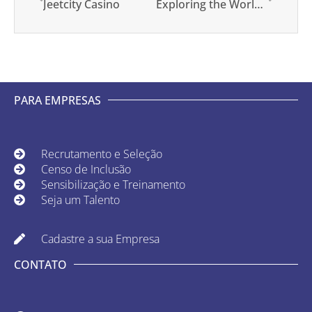
Jeetcity Casino
Exploring the World of Online Gambling at Avantgarde Casino
PARA EMPRESAS
Recrutamento e Seleção
Censo de Inclusão
Sensibilização e Treinamento
Seja um Talento
Cadastre a sua Empresa
CONTATO