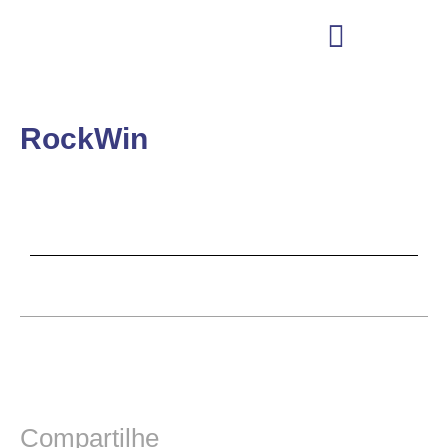
Ir
para
o
conteúdo
RockWin
Compartilhe