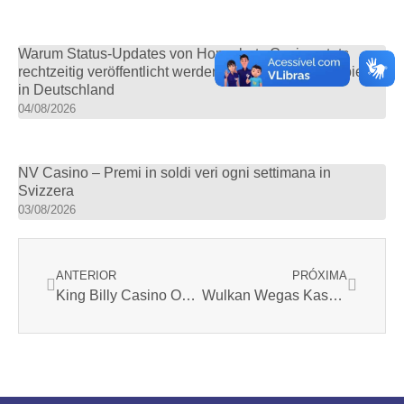
Warum Status-Updates von Honeybetz Casino stets
rechtzeitig veröffentlicht werden – Der informierte Spieler
in Deutschland
04/08/2026
NV Casino – Premi in soldi veri ogni settimana in
Svizzera
03/08/2026
Anterior
Próxim
ANTERIOR
PRÓXIMA
King Billy Casino Online Gaming Platform Review
Wulkan Wegas Kasyno – Gry Stosunkowo Lojalne i Ciekawe Promocje