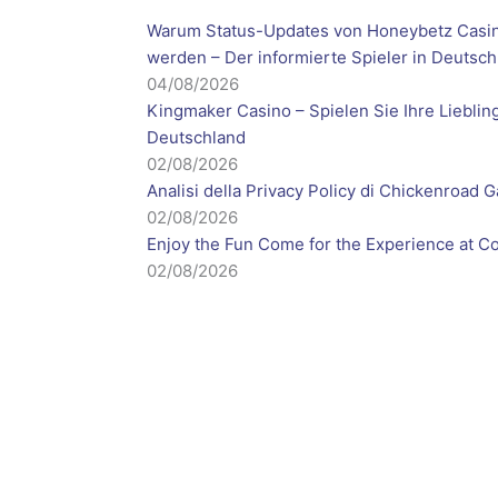
Warum Status-Updates von Honeybetz Casino 
werden – Der informierte Spieler in Deutsch
04/08/2026
Kingmaker Casino – Spielen Sie Ihre Liebling
Deutschland
02/08/2026
Analisi della Privacy Policy di Chickenroad 
02/08/2026
Enjoy the Fun Come for the Experience at C
02/08/2026