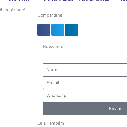
disposizione!
Compartilhe
Newsletter
Nome
E-
mail
Whatsapp
Enviar
Leia Também