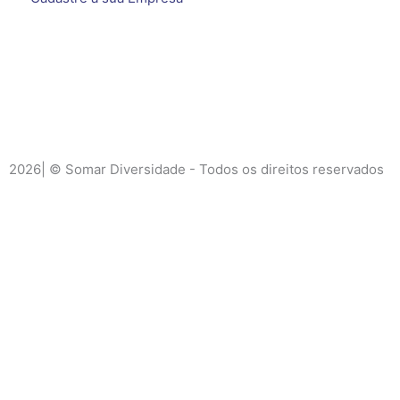
2026| © Somar Diversidade - Todos os direitos reservados
Sobre Nós
Para Candidatos
Para Empresas