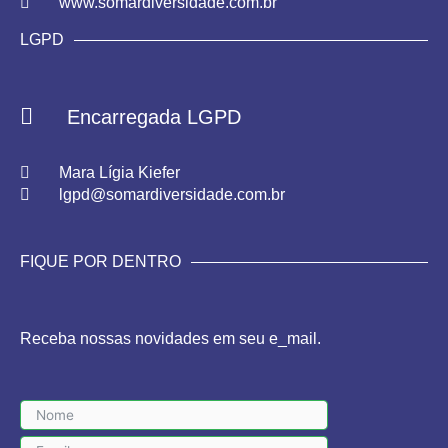
www.somardiversidade.com.br
LGPD
Encarregada LGPD
Mara Lígia Kiefer
lgpd@somardiversidade.com.br
FIQUE POR DENTRO
Receba nossas novidades em seu e_mail.