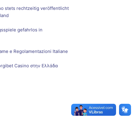
stets rechtzeitig veröffentlicht
land
sspiele gefahrlos in
Game e Regolamentazioni Italiane
orgibet Casino στην Ελλάδα