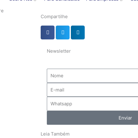
re
Compartilhe
Newsletter
Nome
E-
mail
Whatsapp
Enviar
Leia Também