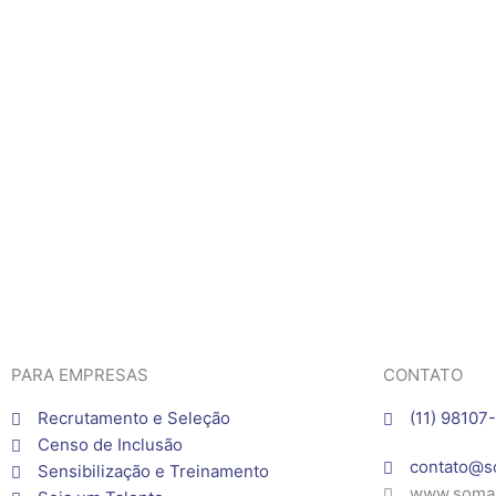
PARA EMPRESAS
CONTATO
Recrutamento e Seleção
(11) 98107
Censo de Inclusão
contato@s
Sensibilização e Treinamento
www.somar