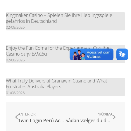
Kingmaker Casino – Spielen Sie Ihre Lieblingsspiele
gefahrlos in Deutschland
02/08/2026
Enjoy the Fun Come for the Experience at Corgibet
Casino στην Ελλάδα
02/08/2026
What Truly Delivers at Granawin Casino and What
Frustrates Australia Players
01/08/2026
Anterior
Próxim
ANTERIOR
PRÓXIMA
1win Login Perú Acceder A Tu Cuenta De Gambling Establishment Y Apuestas Deportivas”
Sådan vælger du det bedste udenlandsk casino til bingospillere