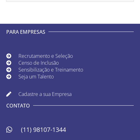
PARA EMPRESAS
Recrutamento e Seleção
Censo de Inclusão
Sensibilização e Treinamento
Seja um Talento
Cadastre a sua Empresa
CONTATO
(11) 98107-1344