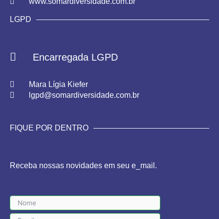
www.somardiversidade.com.br
LGPD
Encarregada LGPD
Mara Lígia Kiefer
lgpd@somardiversidade.com.br
FIQUE POR DENTRO
Receba nossas novidades em seu e_mail.