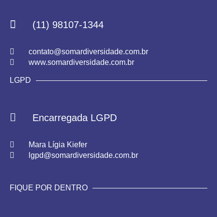
(11) 98107-1344
contato@somardiversidade.com.br
www.somardiversidade.com.br
LGPD
Encarregada LGPD
Mara Lígia Kiefer
lgpd@somardiversidade.com.br
FIQUE POR DENTRO