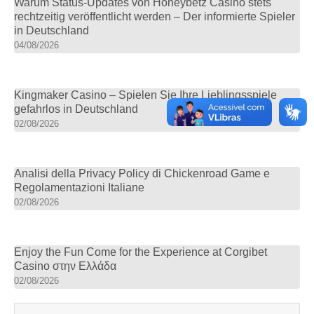
Warum Status-Updates von Honeybetz Casino stets
rechtzeitig veröffentlicht werden – Der informierte Spieler
in Deutschland
04/08/2026
Kingmaker Casino – Spielen Sie Ihre Lieblingsspiele
gefahrlos in Deutschland
02/08/2026
Analisi della Privacy Policy di Chickenroad Game e
Regolamentazioni Italiane
02/08/2026
Enjoy the Fun Come for the Experience at Corgibet
Casino στην Ελλάδα
02/08/2026
Anterior
Próxim