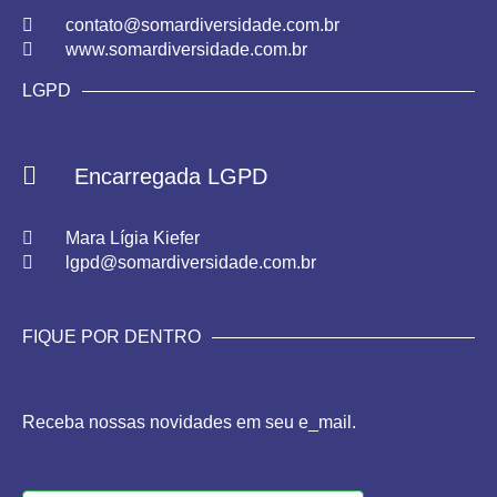
contato@somardiversidade.com.br
www.somardiversidade.com.br
LGPD
Encarregada LGPD
Mara Lígia Kiefer
lgpd@somardiversidade.com.br
FIQUE POR DENTRO
Receba nossas novidades em seu e_mail.