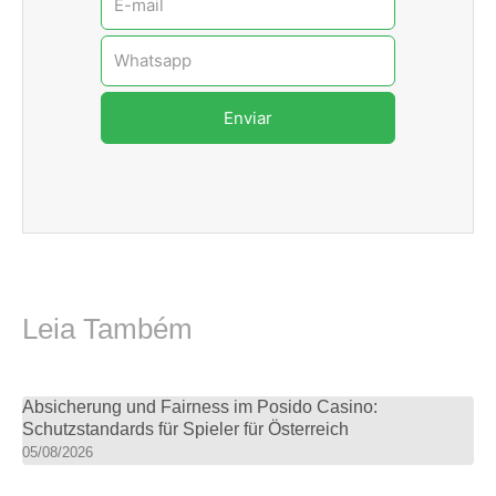
mail
Whatsapp
Enviar
Leia Também
Absicherung und Fairness im Posido Casino:
Schutzstandards für Spieler für Österreich
05/08/2026