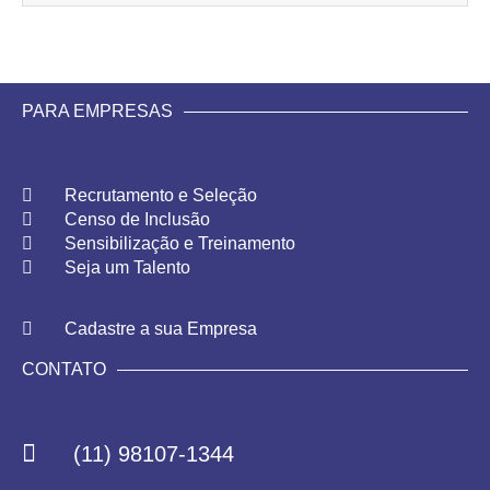
PARA EMPRESAS
Recrutamento e Seleção
Censo de Inclusão
Sensibilização e Treinamento
Seja um Talento
Cadastre a sua Empresa
CONTATO
(11) 98107-1344