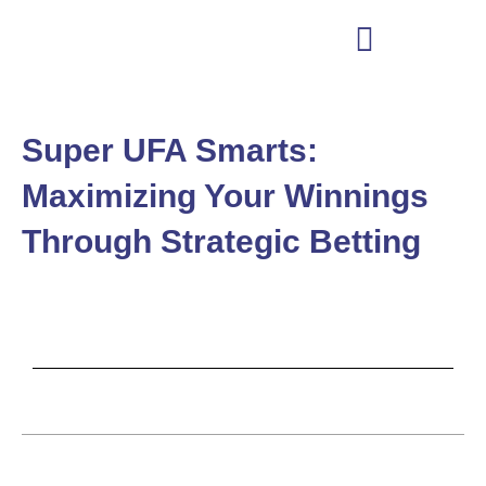
Ir
para
o
conteúdo
Super UFA Smarts:
Maximizing Your Winnings
Through Strategic Betting