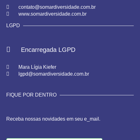
contato@somardiversidade.com.br
www.somardiversidade.com.br
LGPD
Encarregada LGPD
Mara Lígia Kiefer
lgpd@somardiversidade.com.br
FIQUE POR DENTRO
Receba nossas novidades em seu e_mail.