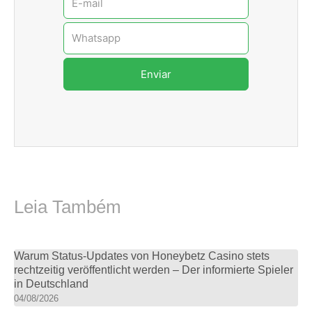
mail
Whatsapp
Enviar
Leia Também
Warum Status-Updates von Honeybetz Casino stets
rechtzeitig veröffentlicht werden – Der informierte Spieler
in Deutschland
04/08/2026