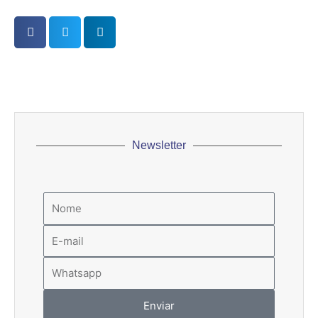
Newsletter
Nome
E-
mail
Whatsapp
Enviar