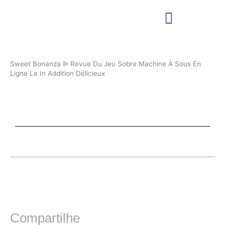
Ir
para
o
conteúdo
Sweet Bonanza ᐉ Revue Du Jeu Sobre Machine À Sous En
Ligne Le In Addition Délicieux
Compartilhe