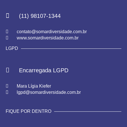
(11) 98107-1344
contato@somardiversidade.com.br
www.somardiversidade.com.br
LGPD
Encarregada LGPD
Mara Lígia Kiefer
lgpd@somardiversidade.com.br
FIQUE POR DENTRO