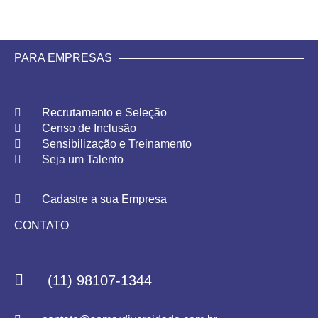
PARA EMPRESAS
Recrutamento e Seleção
Censo de Inclusão
Sensibilização e Treinamento
Seja um Talento
Cadastre a sua Empresa
CONTATO
(11) 98107-1344