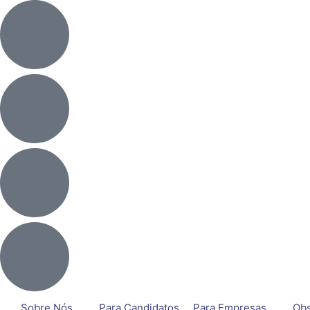
Sobre Nós
Para Candidatos
Para Empresas
Obs