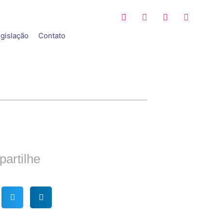
gislação
Contato
artilhe