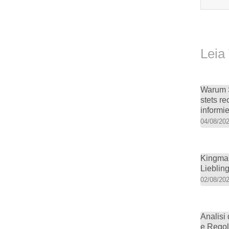
Leia
Warum 
stets re
informi
04/08/20
Kingmak
Lieblin
02/08/20
Analisi
e Regol