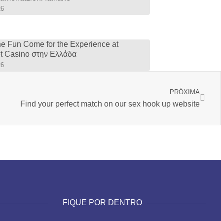
26
he Fun Come for the Experience at
t Casino στην Ελλάδα
26
Próx
PRÓXIMA
Find your perfect match on our sex hook up website
FIQUE POR DENTRO