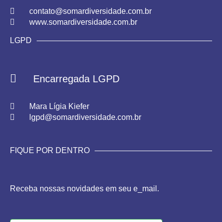
contato@somardiversidade.com.br
www.somardiversidade.com.br
LGPD
Encarregada LGPD
Mara Lígia Kiefer
lgpd@somardiversidade.com.br
FIQUE POR DENTRO
Receba nossas novidades em seu e_mail.