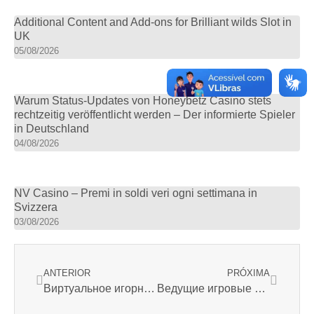
Additional Content and Add-ons for Brilliant wilds Slot in
UK
05/08/2026
Warum Status-Updates von Honeybetz Casino stets
rechtzeitig veröffentlicht werden – Der informierte Spieler
in Deutschland
04/08/2026
NV Casino – Premi in soldi veri ogni settimana in
Svizzera
03/08/2026
Anterior
Próxim
ANTERIOR
PRÓXIMA
Виртуальное игорное заведение с максимально обширным ассортиментом одноруких бандитов
Ведущие игровые порталы с акциями и интуитивно понятным интерфейсом пользователя