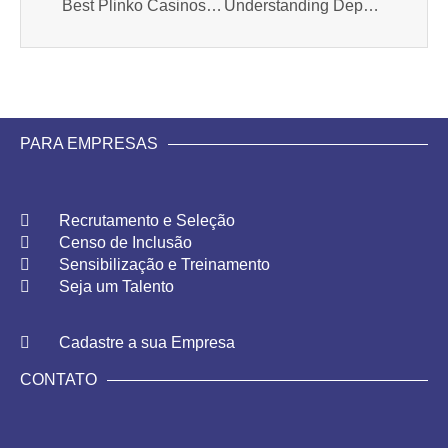
Best Plinko Casinos Europe 2026 Real Money Plinko
Understanding Dependable Gambling Key Methods For A Balanced Gambling Experience”
PARA EMPRESAS
Recrutamento e Seleção
Censo de Inclusão
Sensibilização e Treinamento
Seja um Talento
Cadastre a sua Empresa
CONTATO