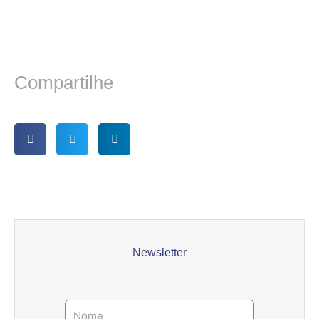
Compartilhe
Newsletter
Nome