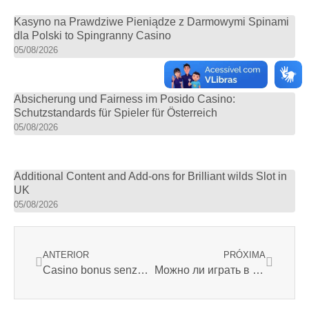
Kasyno na Prawdziwe Pieniądze z Darmowymi Spinami
dla Polski to Spingranny Casino
05/08/2026
Absicherung und Fairness im Posido Casino:
Schutzstandards für Spieler für Österreich
05/08/2026
Additional Content and Add-ons for Brilliant wilds Slot in
UK
05/08/2026
Anterior
Próxim
ANTERIOR
PRÓXIMA
Casino bonus senza deposito non AAMS: quali sono i requisiti?
Можно ли играть в Pinco в России законно? Ответы юристов