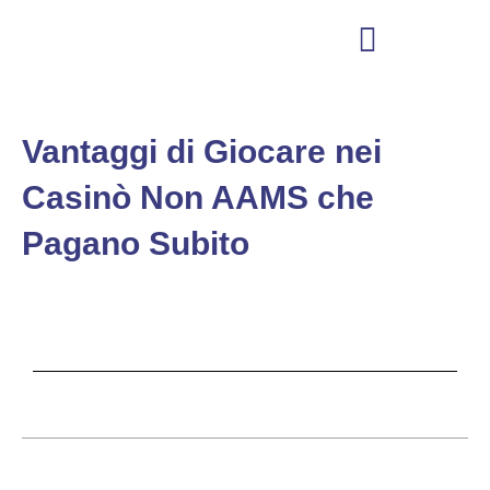
Ir
para
o
conteúdo
Vantaggi di Giocare nei
Casinò Non AAMS che
Pagano Subito