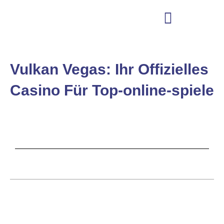
Ir
para
o
conteúdo
Vulkan Vegas: Ihr Offizielles
Casino Für Top-online-spiele