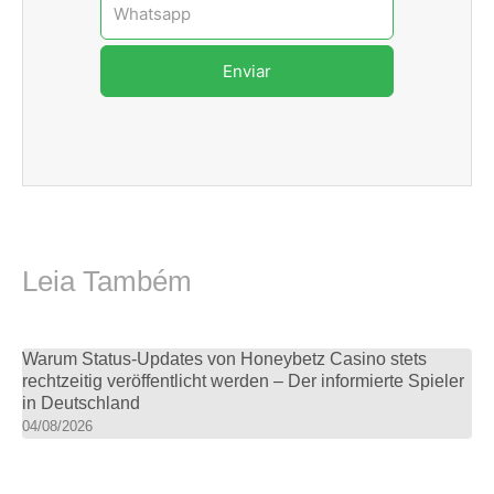
Whatsapp
Enviar
Leia Também
Warum Status-Updates von Honeybetz Casino stets
rechtzeitig veröffentlicht werden – Der informierte Spieler
in Deutschland
04/08/2026