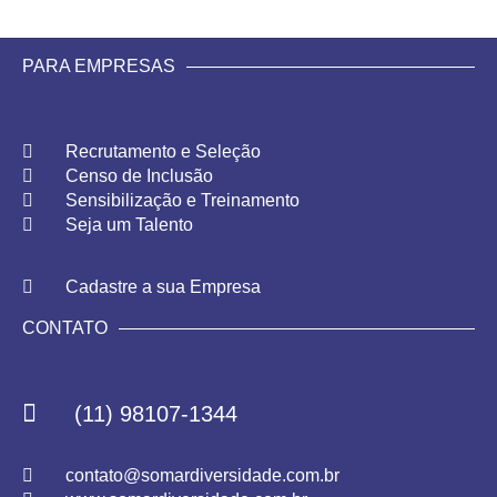
PARA EMPRESAS
Recrutamento e Seleção
Censo de Inclusão
Sensibilização e Treinamento
Seja um Talento
Cadastre a sua Empresa
CONTATO
(11) 98107-1344
contato@somardiversidade.com.br