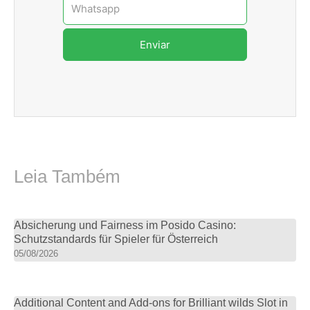
Whatsapp
Enviar
Leia Também
Absicherung und Fairness im Posido Casino:
Schutzstandards für Spieler für Österreich
05/08/2026
Additional Content and Add-ons for Brilliant wilds Slot in