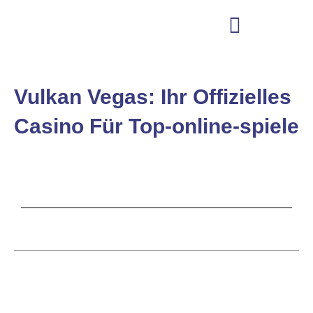
Ir
para
o
conteúdo
Vulkan Vegas: Ihr Offizielles
Casino Für Top-online-spiele