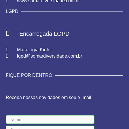
www.somardiversidade.com.br
LGPD
Encarregada LGPD
Mara Lígia Kiefer
lgpd@somardiversidade.com.br
FIQUE POR DENTRO
Receba nossas novidades em seu e_mail.