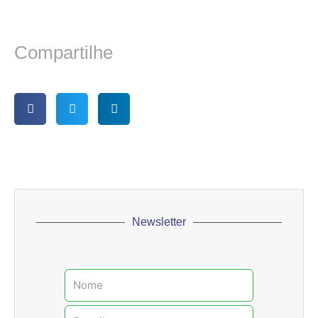
Compartilhe
Newsletter
Nome
E-