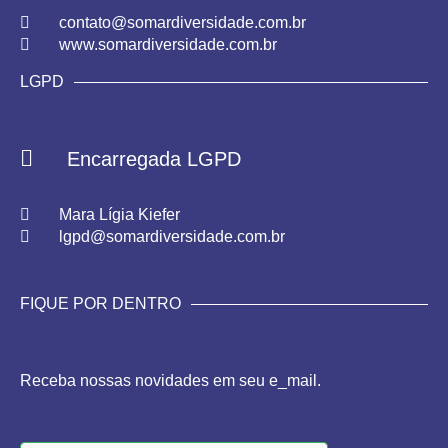
contato@somardiversidade.com.br
www.somardiversidade.com.br
LGPD
Encarregada LGPD
Mara Lígia Kiefer
lgpd@somardiversidade.com.br
FIQUE POR DENTRO
Receba nossas novidades em seu e_mail.