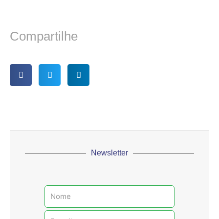
Compartilhe
Newsletter
Nome
E-