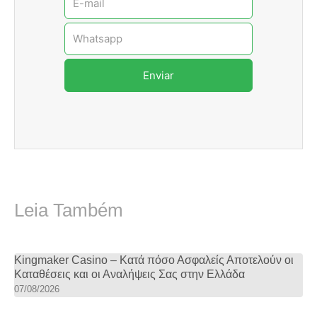
mail
Whatsapp
Enviar
Leia Também
Kingmaker Casino – Κατά πόσο Ασφαλείς Αποτελούν οι
Καταθέσεις και οι Αναλήψεις Σας στην Ελλάδα
07/08/2026