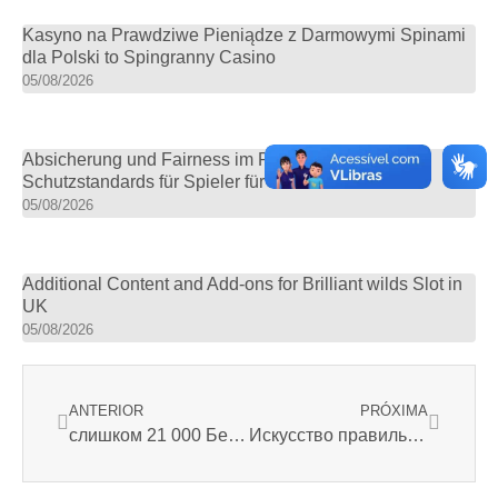
Kasyno na Prawdziwe Pieniądze z Darmowymi Spinami
dla Polski to Spingranny Casino
05/08/2026
Absicherung und Fairness im Posido Casino:
Schutzstandards für Spieler für Österreich
05/08/2026
Additional Content and Add-ons for Brilliant wilds Slot in
UK
05/08/2026
Anterior
Próxim
ANTERIOR
PRÓXIMA
слишком 21 000 Бесплатных Игр Онлайн-казино Казино Гуру
Искусство правильного управления банкроллом в Pinco