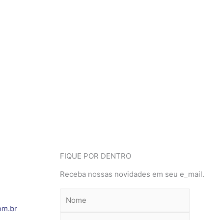
FIQUE POR DENTRO
Receba nossas novidades em seu e_mail.
om.br