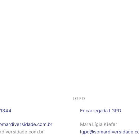
LGPD
-1344
Encarregada LGPD
omardiversidade.com.br
Mara Lígia Kiefer
diversidade.com.br
lgpd@somardiversidade.c