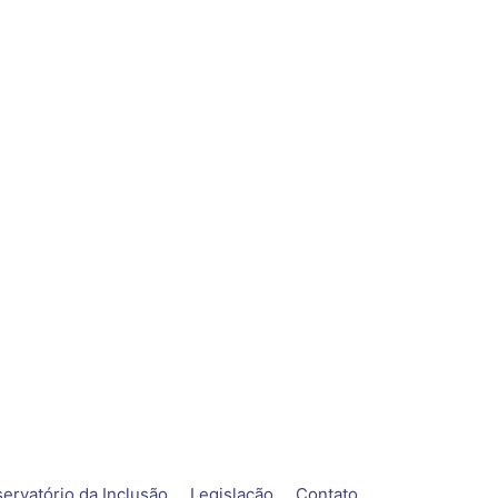
ervatório da Inclusão
Legislação
Contato