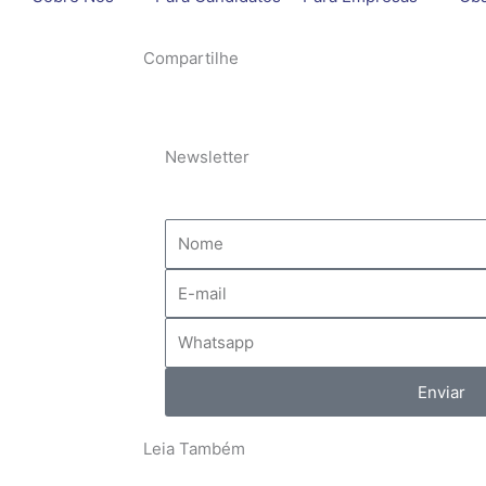
Compartilhe
Newsletter
Nome
E-
mail
Whatsapp
Enviar
Leia Também