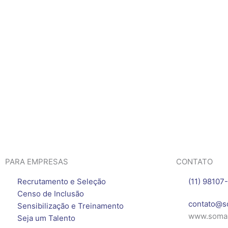
PARA EMPRESAS
CONTATO
Recrutamento e Seleção
(11) 98107
Censo de Inclusão
contato@s
Sensibilização e Treinamento
www.somar
Seja um Talento