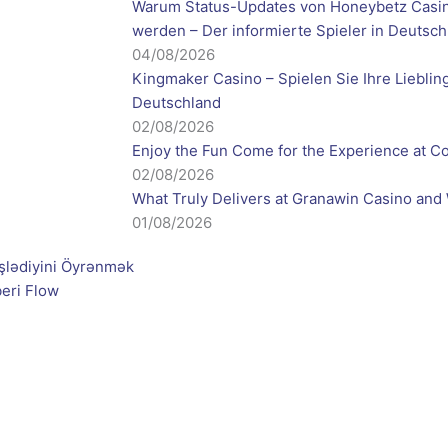
Warum Status-Updates von Honeybetz Casino 
werden – Der informierte Spieler in Deutsch
04/08/2026
Kingmaker Casino – Spielen Sie Ihre Liebling
Deutschland
02/08/2026
Enjoy the Fun Come for the Experience at C
02/08/2026
What Truly Delivers at Granawin Casino and 
01/08/2026
Próximo
İşlədiyini Öyrənmək
beri Flow