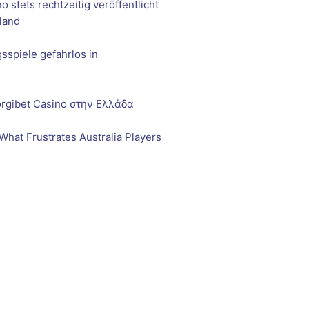
stets rechtzeitig veröffentlicht
land
sspiele gefahrlos in
orgibet Casino στην Ελλάδα
What Frustrates Australia Players