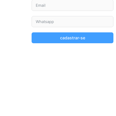
cadastrar-se