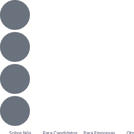
Sobre Nós
Para Candidatos
Para Empresas
Obs