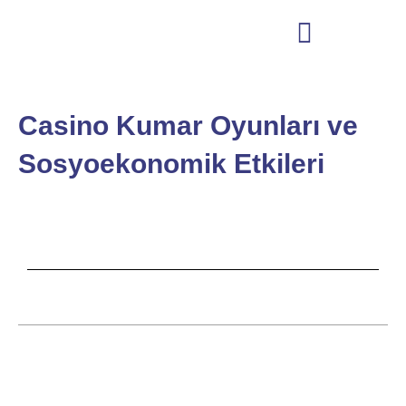
Ir
para
o
conteúdo
Casino Kumar Oyunları ve
Sosyoekonomik Etkileri