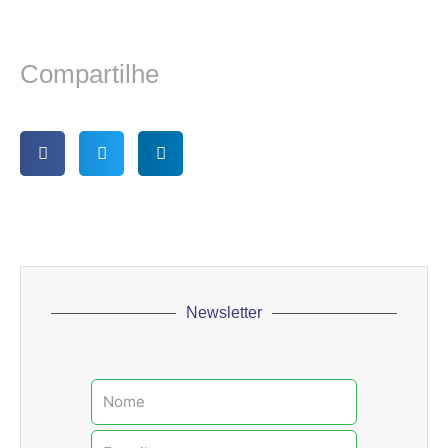
Compartilhe
Newsletter
Nome
E-