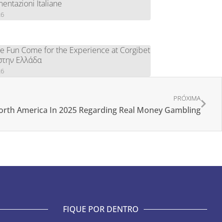
entazioni Italiane
26
he Fun Come for the Experience at Corgibet
στην Ελλάδα
26
Próx
PRÓXIMA
orth America In 2025 Regarding Real Money Gambling
FIQUE POR DENTRO