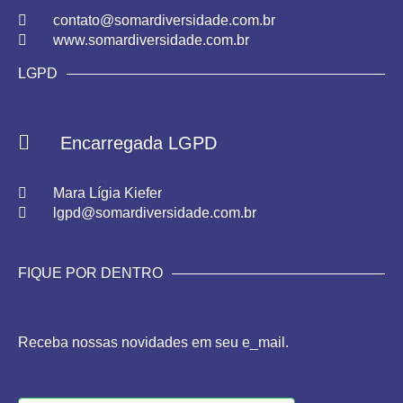
contato@somardiversidade.com.br
www.somardiversidade.com.br
LGPD
Encarregada LGPD
Mara Lígia Kiefer
lgpd@somardiversidade.com.br
FIQUE POR DENTRO
Receba nossas novidades em seu e_mail.