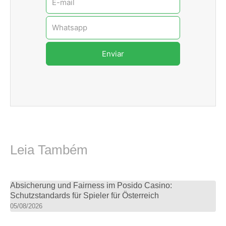
mail
Whatsapp
Enviar
Leia Também
Absicherung und Fairness im Posido Casino:
Schutzstandards für Spieler für Österreich
05/08/2026