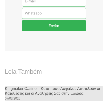
mail
Whatsapp
Enviar
Leia Também
Kingmaker Casino – Κατά πόσο Ασφαλείς Αποτελούν οι
Καταθέσεις και οι Αναλήψεις Σας στην Ελλάδα
07/08/2026