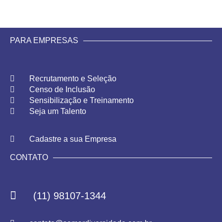
PARA EMPRESAS
Recrutamento e Seleção
Censo de Inclusão
Sensibilização e Treinamento
Seja um Talento
Cadastre a sua Empresa
CONTATO
(11) 98107-1344